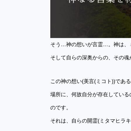
そう…神の想いが言霊…。神は、
そして自らの深奥からの、その魂
この神の想い(美言(ミコト))で
場所に、何故自分が存在している
のです。
それは、自らの開霊(ミタマヒラ