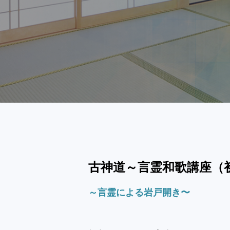
古神道～言霊和歌講座（初
～
言霊による岩戸開き〜